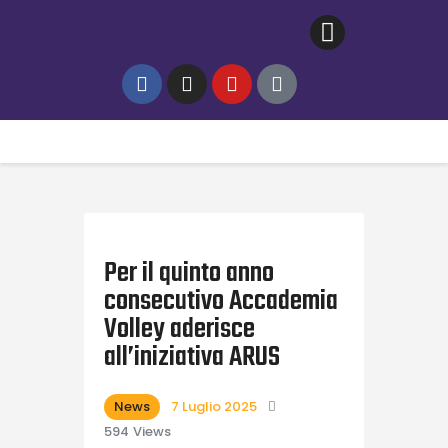
Home
Gallery
News
Contatti
Per il quinto anno
consecutivo Accademia
Volley aderisce
all’iniziativa ARUS
News
7 Luglio 2025
594
Views