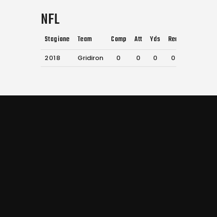
NFL
Stagione
Team
Comp
Att
Yds
Rec
Rec Yds
2018
Gridiron
0
0
0
0
0