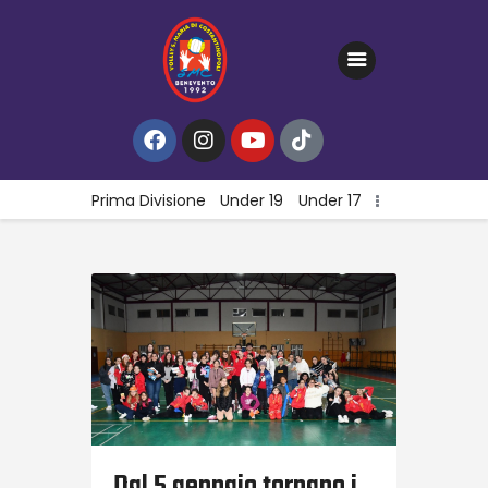
Home
Gallery
Prima Divisione
Under 19
Under 17
News
Contatti
Dal 5 gennaio tornano i