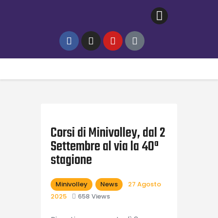
Home
Gallery
News
Contatti
Corsi di Minivolley, dal 2
Settembre al via la 40ª
stagione
Minivolley
News
27 Agosto
2025
658
Views