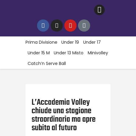
Home
Gallery
Prima Divisione
Under 19
Under 17
News
Under 15 M
Under 13 Misto
Minivolley
Contatti
Catch’n Serve Ball
L’Accademia Volley
chiude una stagione
straordinaria ma apre
subito al futuro