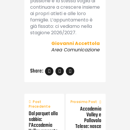
passione e la stessa voglia di
continuare a crescere insieme
ai propri atleti e alle loro
famiglie. L’appuntamento è
già fissato: ci vediamo nella
stagione 2026/2027.
Giovanni Accettola
Area Comunicazione
Share:
Post
Prossimo Post
Precedente
Accademia
Dal parquet alla
Volley e
sabbia:
Pallavolo
l’Accademia
Telese: nasce