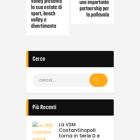
Volley presenta
una importante
la sua estate di
partnership per
sport, beach
la pallavolo
volley e
divertimento
Cerca
Più Recenti
La VSM
Costantinopoli
torna in Serie D e