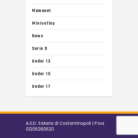
Mamanet
Minivolley
News
Serie D
Under 13
Under 15
Under 17
A.S.D. S.Maria di Costantinopoli | P.Iva
01206260620